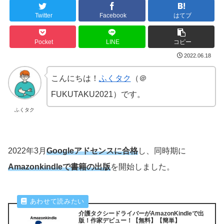
Twitter
Facebook
はてブ
Pocket
LINE
コピー
2022.06.18
こんにちは！
ふくタク
（＠
FUKUTAKU2021）です。
ふくタク
2022年3月
Googleアドセンスに合格
し、同時期に
Amazonkindleで書籍の出版
を開始しました。
介護タクシードライバーがAmazonKindleで出
版！作家デビュー！【無料】【簡単】