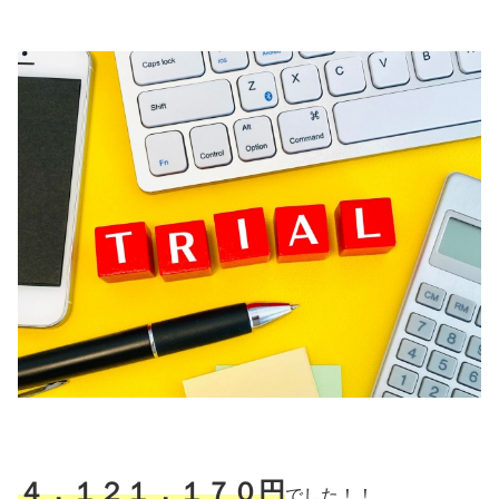
４，１２１，１７０
円
でした！！